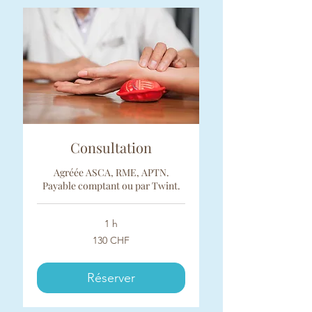
Consultation
Agréée ASCA, RME, APTN.
Payable comptant ou par Twint.
1 h
130
130 CHF
francs
suisses
Réserver