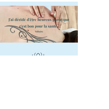
J'ai décidé d'être heureux parce que
c'est bon pour la santé.
Voltaire
Où me trouver :
Rue Pré-du-Marché 23 - 1004 Lausanne
-
au coeur de Lausanne à 5 minutes à
pied de la Place de la Riponne
M2 et bus TL arrêt Riponne Maurice
Béjart - Parkings de la Riponne ou du
Valentin