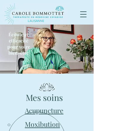
LAUSANNE
Écoute et
efficacité
pour votre
bien-être
Mes soins
Acupuncture
Moxibution
°